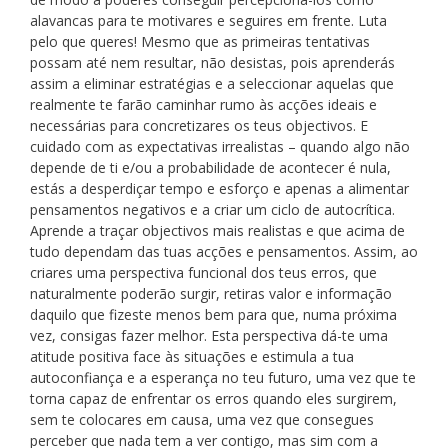
alavancas para te motivares e seguires em frente. Luta
pelo que queres! Mesmo que as primeiras tentativas
possam até nem resultar, não desistas, pois aprenderás
assim a eliminar estratégias e a seleccionar aquelas que
realmente te farão caminhar rumo às acções ideais e
necessárias para concretizares os teus objectivos. E
cuidado com as expectativas irrealistas – quando algo não
depende de ti e/ou a probabilidade de acontecer é nula,
estás a desperdiçar tempo e esforço e apenas a alimentar
pensamentos negativos e a criar um ciclo de autocrítica.
Aprende a traçar objectivos mais realistas e que acima de
tudo dependam das tuas acções e pensamentos. Assim, ao
criares uma perspectiva funcional dos teus erros, que
naturalmente poderão surgir, retiras valor e informação
daquilo que fizeste menos bem para que, numa próxima
vez, consigas fazer melhor. Esta perspectiva dá-te uma
atitude positiva face às situações e estimula a tua
autoconfiança e a esperança no teu futuro, uma vez que te
torna capaz de enfrentar os erros quando eles surgirem,
sem te colocares em causa, uma vez que consegues
perceber que nada tem a ver contigo, mas sim com a