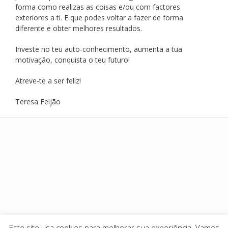
forma como realizas as coisas e/ou com factores
exteriores a ti. E que podes voltar a fazer de forma
diferente e obter melhores resultados.
Investe no teu auto-conhecimento, aumenta a tua
motivação, conquista o teu futuro!
Atreve-te a ser feliz!
Teresa Feijão
Add your own widgets here
Este site usa cookies para melhorar sua experiência. Vamos