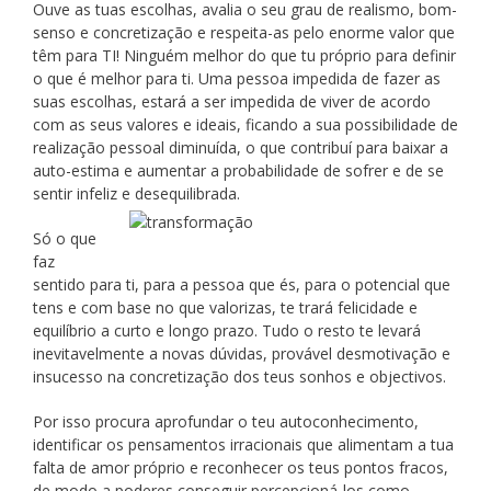
Ouve as tuas escolhas, avalia o seu grau de realismo, bom-
senso e concretização e respeita-as pelo enorme valor que
têm para TI! Ninguém melhor do que tu próprio para definir
o que é melhor para ti. Uma pessoa impedida de fazer as
suas escolhas, estará a ser impedida de viver de acordo
com as seus valores e ideais, ficando a sua possibilidade de
realização pessoal diminuída, o que contribuí para baixar a
auto-estima e aumentar a probabilidade de sofrer e de se
sentir infeliz e desequilibrada.
Só o que
faz
sentido para ti, para a pessoa que és, para o potencial que
tens e com base no que valorizas, te trará felicidade e
equilíbrio a curto e longo prazo. Tudo o resto te levará
inevitavelmente a novas dúvidas, provável desmotivação e
insucesso na concretização dos teus sonhos e objectivos.
Por isso procura aprofundar o teu autoconhecimento,
identificar os pensamentos irracionais que alimentam a tua
falta de amor próprio e reconhecer os teus pontos fracos,
de modo a poderes conseguir percepcioná-los como