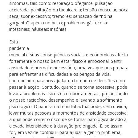
sintomas, tais como: respiração ofegante; pulsação
acelerada; palpitação ou taquicardia; tensão muscular; boca
seca; suor excessivo; tremores; sensação de “nó na
garganta”; aperto no peito; problemas gástricos e
intestinais; náuseas; insónias.
Esta
pandemia
mundial e suas consequências sociais e económicas afecta
fortemente o nosso bem estar físico e emocional. Sentir
ansiedade é normal e necessário, uma vez que nos prepara
para enfrentar as dificuldades e os perigos da vida,
contribuindo para nos ajudar na tomada de decisões e no
passar à acção. Contudo, quando se torna excessiva, pode
levar a problemas físicos e comportamentais, prejudicando
o nosso raciocínio, desempenho e levando a sofrimento
psicológico. O panorama mundial actual pode, sem duvida,
levar muitas pessoas a momentos de ansiedade excessiva,
a qual pode correr o risco de se tornar patológica devido à
elevada intensidade e à duração prolongada. E, se assim
for, em vez de contribuir para ajudar a gerir o problema,