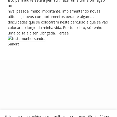
Isto permitiu (e está a permitir) fazer uma transformação
ao
nível pessoal muito importante, implementando novas
atitudes, novos comportamentos perante algumas
dificuldades que se colocaram neste percurso e que se vão
colocar ao longo da minha vida. Por tudo isto, só tenho
uma coisa a dizer: Obrigada, Teresa!
Sandra
Add your own widgets here
Este site usa cookies para melhorar sua experiência. Vamos